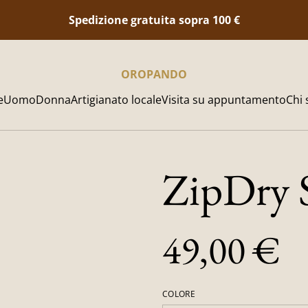
Spedizione gratuita sopra 100
€
OROPANDO
e
Uomo
Donna
Artigianato locale
Visita su appuntamento
Chi
ZipDry 
49,00 €
COLORE