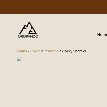
Hom
Home
/
Prodotti
/
Donna
/
ZipDry Short W