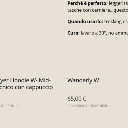
Perché è perfetto:
leggeris
tasche con cerniere...questo
Quando usarlo:
trekking e
Cura:
lavare a 30°, no ammo
yer Hoodie W- Mid-
Wanderly W
ecnico con cappuccio
65,00 €
I DISPONIBILI
PIÙ VARIANTI DISPONIBILI