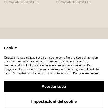
PIÙ VARIANTI DISPONIBILI
PIÙ VARIANTI DISPONIBILI
Contatti
Blog
Termini Legali
Informativa sulla
Cookie
privacy
Informativa sui
Questo sito web utilizza i cookie. I cookie sono file di piccole dimensioni
cookies
che ci aiutano a capire come gli utenti utilizzano i nostri servizi,
permettendoci di migliorare ulteriormente la loro esperienza. Per
maggiori informazioni sui cookie e sul modo in cui vengono utilizzati, fai
clic su "Impostazioni dei cookie". Consulta la nostra
Politica sui cookie
.
Accetta tutti
©
2026
OROPANDO
Impostazioni dei cookie
powered by